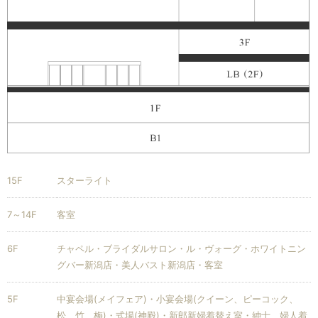
15F
スターライト
7～14F
客室
6F
チャペル・ブライダルサロン・ル・ヴォーグ・ホワイトニン
グバー新潟店・美人バスト新潟店・客室
5F
中宴会場(メイフェア)・小宴会場(クイーン、ピーコック、
松、竹、梅)・式場(神殿)・新郎新婦着替え室・紳士、婦人着