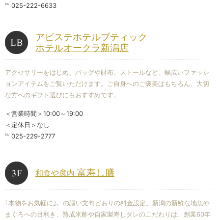
℡ 025-222-6633
アビステホテルブティック
ホテルオークラ新潟店
アクセサリーをはじめ、バッグや財布、ストールなど、幅広いファッシ
ョンアイテムをご覧いただけます。ご自身へのご褒美はもちろん、大切
な方へのギフト選びにもおすすめです。
＜営業時間＞10:00～19:00
＜定休日＞なし
℡ 025-229-2777
富寿し膳
和食や彦内
｢本物をお気軽に｣、の謳い文句どおりの料金設定。新潟の新鮮な地魚や
まぐろへの目利き、熟成米酢や自家製寿しダレのこだわりは、創業60年