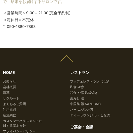
で、結果をお届けするサロンです。
＜営業時間＞9:00～21:00(完全予約制)
＜定休日＞不定休
℡ 090-1880-7863
HOME
レストラン
お知らせ
ブッフェレストラン つばき
会社概要
和食 や彦
沿革
和食 や彦 鉄板焼き
リクルート
富寿し 膳
よくあるご質問
中国菜 龘 SANLONG
利用規則
バー エジンバラ
宿泊約款
ティーラウンジ ラ・しなの
カスタマーハラスメントに
対する基本方針
ご宴会・会議
プライバシーポリシー