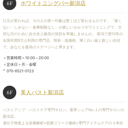
ホワイトニングバー新潟店
口元が変われば、その人の第一印象は驚くほど変わるものです。「痛く
ない・しみない・食事制限なし」が嬉しいセルフホワイトニングで、大
切な日のために自分史上最高の笑顔を準備しませんか。 新潟で歴10年の
全国年間8万人利用の専門店。簡単・低価格。輝く白い歯と新しい自信
で、あなたを最高のステージへと導きます。
＜営業時間＞10:00～20:00
＜定休日＞月・金曜
℡ 070-6521-0123
美人バスト新潟店
バストアップ・バストケア専門サロン。業界シェアNo.１の専門サロンの
新潟店。
遺伝子検査よる栄養解析×筋膜リリース施術×専門アイテムケアの３本柱