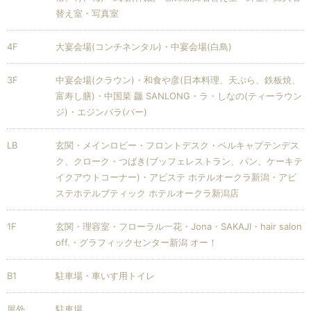
替え室・写真室
4F
大宴会場(コンチネンタル)・中宴会場(白鳥)
3F
中宴会場(クラウン)・和食や彦(日本料理、天ぷら、鉄板焼、
富寿し膳)・中国菜 龘 SANLONG・ラ・しなの(ティーラウン
ジ)・エジンバラ(バー)
LB
玄関・メインロビー・フロントデスク・ベルキャプテンデス
ク、クローク・つばき(ブッフェレストラン、パン、ケーキテ
イクアウトコーナー)・アビステ ホテルオークラ新潟・アビ
ステホテルブティック ホテルオークラ新潟店
1F
玄関・理容室・フローラル一花・Jona・SAKAJI・hair salon
off.・グラフィックセンター新潟 オー！
B1
駐車場・車いす用トイレ
屋外
駐車場