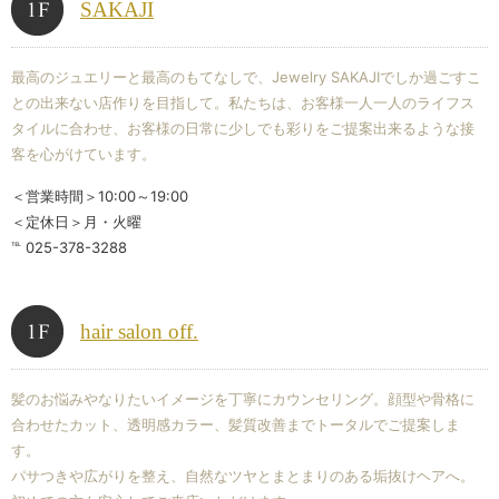
SAKAJI
最高のジュエリーと最高のもてなしで、Jewelry SAKAJIでしか過ごすこ
との出来ない店作りを目指して。私たちは、お客様一人一人のライフス
タイルに合わせ、お客様の日常に少しでも彩りをご提案出来るような接
客を心がけています。
＜営業時間＞10:00～19:00
＜定休日＞月・火曜
℡ 025-378-3288
hair salon off.
髪のお悩みやなりたいイメージを丁寧にカウンセリング。顔型や骨格に
合わせたカット、透明感カラー、髪質改善までトータルでご提案しま
す。
パサつきや広がりを整え、自然なツヤとまとまりのある垢抜けヘアへ。