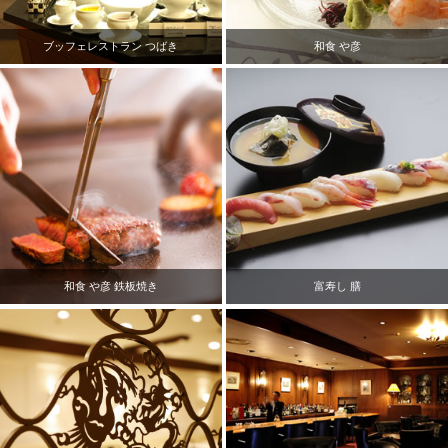
ブッフェレストラン つばき
和食 や彦
和食 や彦 鉄板焼き
富寿し 膳