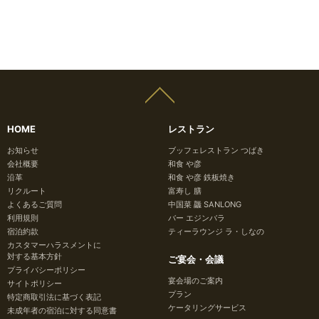
HOME
レストラン
お知らせ
ブッフェレストラン つばき
会社概要
和食 や彦
沿革
和食 や彦 鉄板焼き
リクルート
富寿し 膳
よくあるご質問
中国菜 龘 SANLONG
利用規則
バー エジンバラ
宿泊約款
ティーラウンジ ラ・しなの
カスタマーハラスメントに
対する基本方針
ご宴会・会議
プライバシーポリシー
宴会場のご案内
サイトポリシー
プラン
特定商取引法に基づく表記
ケータリングサービス
未成年者の宿泊に対する同意書