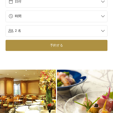
日付
時間
2 名
予約する