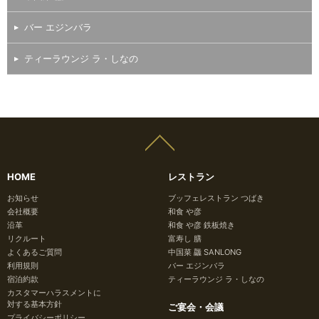
バー エジンバラ
ティーラウンジ ラ・しなの
HOME
レストラン
お知らせ
ブッフェレストラン つばき
会社概要
和食 や彦
沿革
和食 や彦 鉄板焼き
リクルート
富寿し 膳
よくあるご質問
中国菜 龘 SANLONG
利用規則
バー エジンバラ
宿泊約款
ティーラウンジ ラ・しなの
カスタマーハラスメントに
対する基本方針
ご宴会・会議
プライバシーポリシー