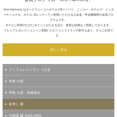
One Harmony はオークラニッコーホテルズ&リゾーツ、
ニッコー・ホテルズ・インタ
ーナショナル、ホテル JAL シティでご利用いただける
入会金・年会費無料の会員プロ
グラムです。
ホテルご利用のたびにポイントがたまるほか、多彩な特典をご用意しております。
プレミアムセレクションへご登録いただくとレストランの割引もあり、さらにお得で
す。
詳しく見る
ブッフェレストラン つばき
和食 や彦
和食 や彦 鉄板焼き
富寿し 膳
中国菜 龘 SANLONG