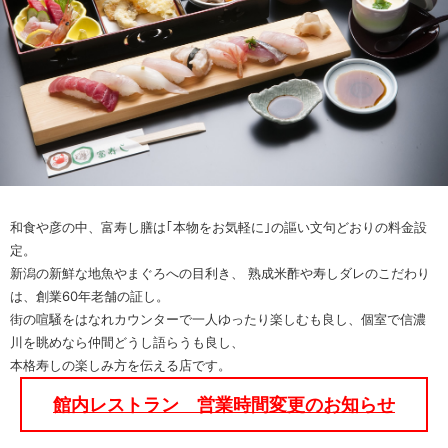
和食や彦の中、富寿し膳は｢本物をお気軽に｣の謳い文句どおりの料金設
定。
新潟の新鮮な地魚やまぐろへの目利き、 熟成米酢や寿しダレのこだわり
は、創業60年老舗の証し。
街の喧騒をはなれカウンターで一人ゆったり楽しむも良し、個室で信濃
川を眺めなら仲間どうし語らうも良し、
本格寿しの楽しみ方を伝える店です。
館内レストラン 営業時間変更のお知らせ