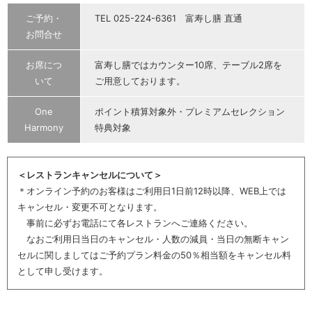
ご予約・
TEL 025-224-6361 富寿し膳 直通
お問合せ
お席につ
富寿し膳ではカウンター10席、テーブル2席を
いて
ご用意しております。
One
ポイント積算対象外・プレミアムセレクション
Harmony
特典対象
＜レストランキャンセルについて＞
＊オンライン予約のお客様はご利用日1日前12時以降、WEB上では
キャンセル・変更不可となります。
事前に必ずお電話にて各レストランへご連絡ください。
なおご利用日当日のキャンセル・人数の減員・当日の無断キャン
セルに関しましてはご予約プラン料金の50％相当額をキャンセル料
として申し受けます。