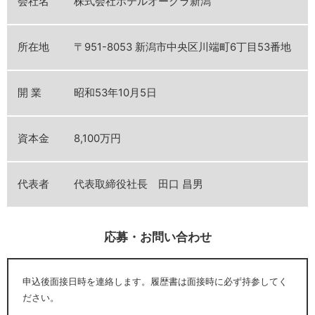
会社名
株式会社ホテルオークラ新潟
所在地
〒951-8053 新潟市中央区川端町6丁目53番地
開 業
昭和53年10月5日
資本金
8,100万円
代表者
代表取締役社長 田口 昌男
応募・お問い合わせ
申込後面接日時を連絡します。履歴書は面接時に必ず持参してく
ださい。