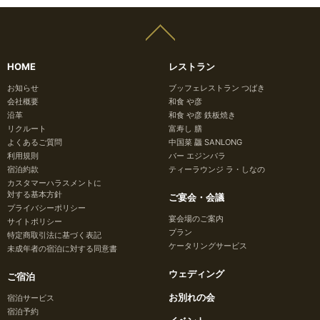
HOME
レストラン
お知らせ
ブッフェレストラン つばき
会社概要
和食 や彦
沿革
和食 や彦 鉄板焼き
リクルート
富寿し 膳
よくあるご質問
中国菜 龘 SANLONG
利用規則
バー エジンバラ
宿泊約款
ティーラウンジ ラ・しなの
カスタマーハラスメントに
対する基本方針
ご宴会・会議
プライバシーポリシー
宴会場のご案内
サイトポリシー
プラン
特定商取引法に基づく表記
ケータリングサービス
未成年者の宿泊に対する同意書
ウェディング
ご宿泊
お別れの会
宿泊サービス
宿泊予約