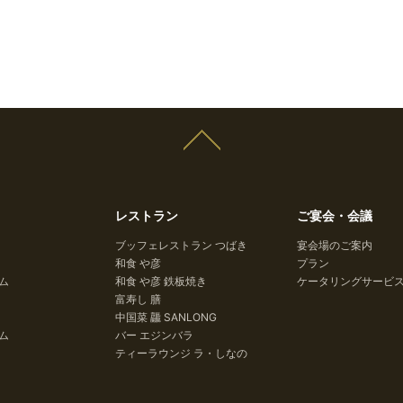
レストラン
ご宴会・会議
ブッフェレストラン つばき
宴会場のご案内
和食 や彦
プラン
ム
和食 や彦 鉄板焼き
ケータリングサービ
富寿し 膳
中国菜 龘 SANLONG
ム
バー エジンバラ
ティーラウンジ ラ・しなの