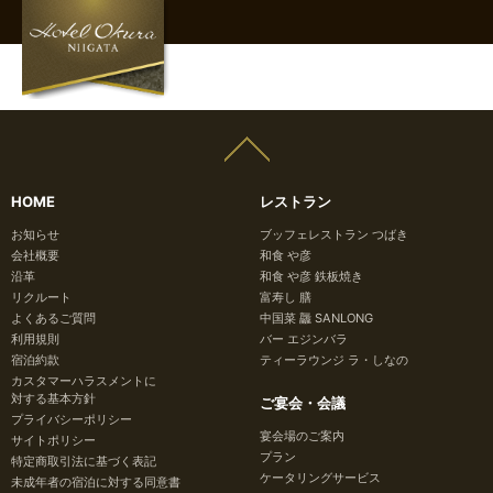
HOME
レストラン
お知らせ
ブッフェレストラン つばき
会社概要
和食 や彦
沿革
和食 や彦 鉄板焼き
リクルート
富寿し 膳
よくあるご質問
中国菜 龘 SANLONG
利用規則
バー エジンバラ
宿泊約款
ティーラウンジ ラ・しなの
カスタマーハラスメントに
対する基本方針
ご宴会・会議
プライバシーポリシー
宴会場のご案内
サイトポリシー
プラン
特定商取引法に基づく表記
ケータリングサービス
未成年者の宿泊に対する同意書