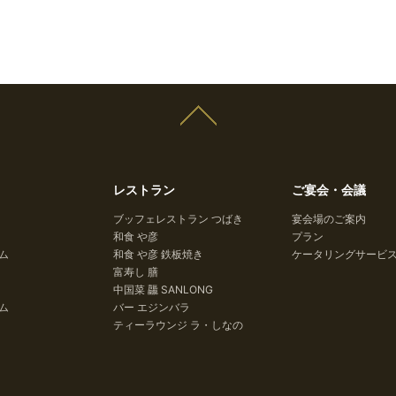
レストラン
ご宴会・会議
ブッフェレストラン つばき
宴会場のご案内
和食 や彦
プラン
ム
和食 や彦 鉄板焼き
ケータリングサービ
富寿し 膳
中国菜 龘 SANLONG
ム
バー エジンバラ
ティーラウンジ ラ・しなの