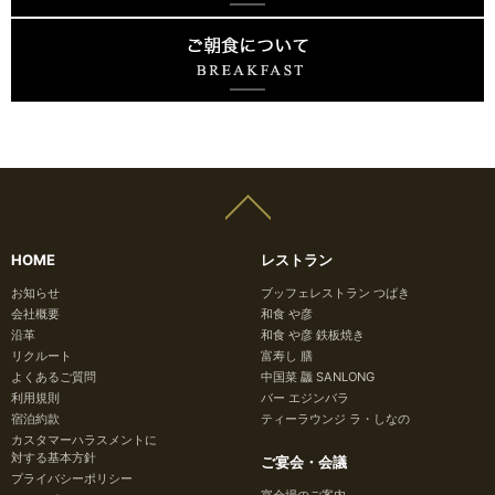
HOME
レストラン
お知らせ
ブッフェレストラン つばき
会社概要
和食 や彦
沿革
和食 や彦 鉄板焼き
リクルート
富寿し 膳
よくあるご質問
中国菜 龘 SANLONG
利用規則
バー エジンバラ
宿泊約款
ティーラウンジ ラ・しなの
カスタマーハラスメントに
対する基本方針
ご宴会・会議
プライバシーポリシー
宴会場のご案内