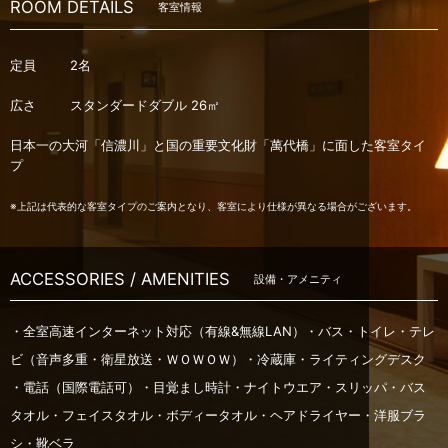
ROOM DETAILS
客室情報
定員
2名
広さ
スタンダードダブル 26㎡
日本一の大河「信濃川」と国の重要文化財「萬代橋」に面した客室タイ
プ
※上記は代表的な客室タイプのご案内となり、客室により仕様が異なる場合がございます。
ACCESSORIES / AMENITIES
設備・アメニティ
・全室高速インターネット対応（有線&無線LAN）・バス・トイレ・テレ
ビ（音声多重・衛星放送・ＷＯＷＯＷ）・冷蔵庫・ライティングデスク
・電話（国際電話可）・目覚まし時計・ナイトウエア・スリッパ・バス
タオル・フェイスタオル・ボディータオル・ヘアドライヤー・洋服ブラ
シ・靴ベラ