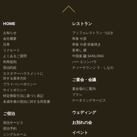
HOME
レストラン
お知らせ
ブッフェレストラン つばき
会社概要
和食 や彦
沿革
和食 や彦 鉄板焼き
リクルート
富寿し 膳
よくあるご質問
中国菜 龘 SANLONG
利用規則
バー エジンバラ
宿泊約款
ティーラウンジ ラ・しなの
カスタマーハラスメントに
対する基本方針
ご宴会・会議
プライバシーポリシー
宴会場のご案内
サイトポリシー
プラン
特定商取引法に基づく表記
ケータリングサービス
未成年者の宿泊に対する同意書
ウェディング
ご宿泊
お別れの会
宿泊サービス
宿泊予約
イベント
シングルルーム