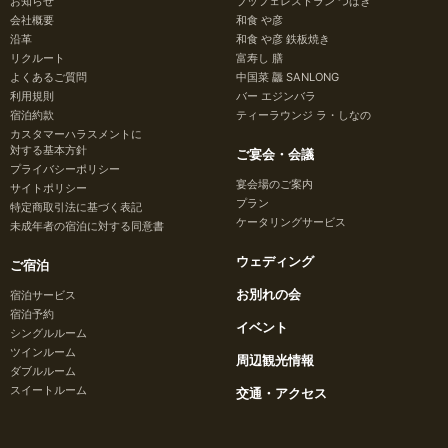
お知らせ
ブッフェレストラン つばき
会社概要
和食 や彦
沿革
和食 や彦 鉄板焼き
リクルート
富寿し 膳
よくあるご質問
中国菜 龘 SANLONG
利用規則
バー エジンバラ
宿泊約款
ティーラウンジ ラ・しなの
カスタマーハラスメントに
対する基本方針
ご宴会・会議
プライバシーポリシー
宴会場のご案内
サイトポリシー
プラン
特定商取引法に基づく表記
ケータリングサービス
未成年者の宿泊に対する同意書
ウェディング
ご宿泊
お別れの会
宿泊サービス
宿泊予約
イベント
シングルルーム
ツインルーム
周辺観光情報
ダブルルーム
スイートルーム
交通・アクセス