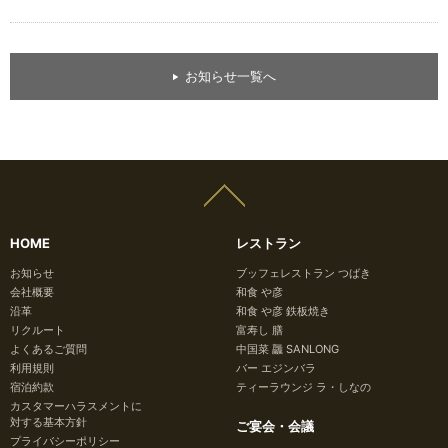
お知らせ一覧へ
HOME
レストラン
お知らせ
ブッフェレストラン つばき
会社概要
和食 や彦
沿革
和食 や彦 鉄板焼き
リクルート
富寿し 膳
よくあるご質問
中国菜 龘 SANLONG
利用規則
バー エジンバラ
宿泊約款
ティーラウンジ ラ・しなの
カスタマーハラスメントに
対する基本方針
ご宴会・会議
プライバシーポリシー