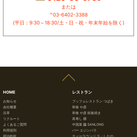
または
℡03-6402-3388
(平日：9:30～18:30/土・日・祝・年末年始を除く)
HOME
レストラン
お知らせ
ブッフェレストラン つばき
会社概要
和食 や彦
沿革
和食 や彦 鉄板焼き
リクルート
富寿し 膳
よくあるご質問
中国菜 龘 SANLONG
利用規則
バー エジンバラ
宿泊約款
ティーラウンジ ラ・しなの