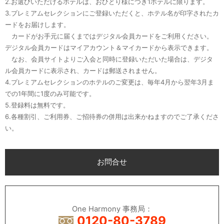
2.お選びいただけるホテルは、おひとり様につき1ホテルに限ります。
3.プレミアムセレクションにご登録いただくと、ホテル名が印字されたカ
ードをお届けします。
カードがお手元に届くまではデジタル会員カードをご利用ください。
デジタル会員カードはマイアカウント＆マイカードから表示できます。
なお、会員サイトよりご入会と同時に登録いただいた場合は、デジタ
ル会員カードに表示され、カードは郵送されません。
4.プレミアムセレクションのホテルのご変更は、毎年4月から翌年3月ま
での1年間に1度のみ可能です。
5.登録料は無料です。
6.各種割引、ご利用券、ご招待券の併用は出来かねますのでご了承くださ
い。
お問合せ
One Harmony 事務局：
0120-80-3789