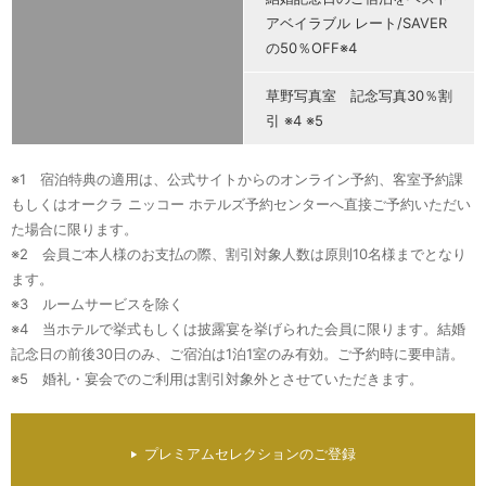
アベイラブル レート/SAVER
の50％OFF※4
草野写真室 記念写真30％割
引 ※4 ※5
※1 宿泊特典の適用は、公式サイトからのオンライン予約、客室予約課
もしくはオークラ ニッコー ホテルズ予約センターへ直接ご予約いただい
た場合に限ります。
※2 会員ご本人様のお支払の際、割引対象人数は原則10名様までとなり
ます。
※3 ルームサービスを除く
※4 当ホテルで挙式もしくは披露宴を挙げられた会員に限ります。結婚
記念日の前後30日のみ、ご宿泊は1泊1室のみ有効。ご予約時に要申請。
※5 婚礼・宴会でのご利用は割引対象外とさせていただきます。
プレミアムセレクションのご登録