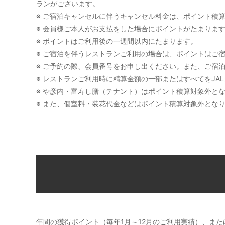
ランがございます。
※ ご宿泊キャンセルに伴うキャンセル料金は、ポイント積
※ 会員様ご本人がお支払をした場合にポイントがたまりま
※ ポイントはご利用後の一週間以内にたまります。
※ ご宿泊を伴うレストランご利用の場合は、ポイントはご
※ ご予約の際、会員番号をお申し出ください。また、ご宿
※ レストランご利用時に精算金額の一部またはすべてをJ
※ や彦内・富寿し膳（テナント）はポイント積算対象外と
※ また、個室料・装花代金などはポイント積算対象外とな
年間の獲得ポイント（毎年1月～12月のご利用実績）、ま