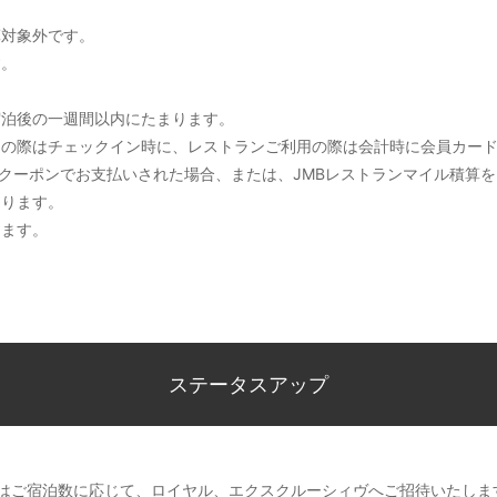
算対象外です。
す。
宿泊後の一週間以内にたまります。
泊の際はチェックイン時に、レストランご利用の際は会計時に会員カー
ALクーポンでお支払いされた場合、または、JMBレストランマイル積算
なります。
ります。
ステータスアップ
たはご宿泊数に応じて、ロイヤル、エクスクルーシィヴへご招待いたしま