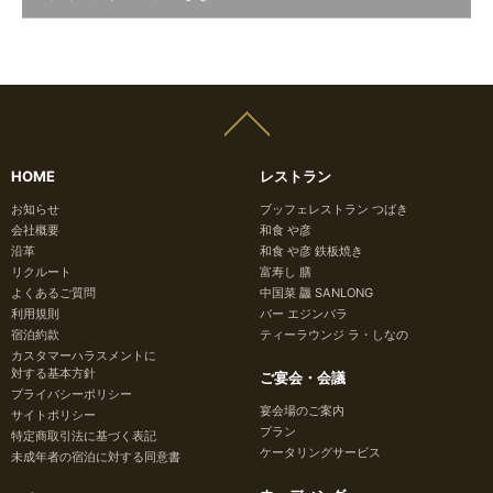
HOME
レストラン
お知らせ
ブッフェレストラン つばき
会社概要
和食 や彦
沿革
和食 や彦 鉄板焼き
リクルート
富寿し 膳
よくあるご質問
中国菜 龘 SANLONG
利用規則
バー エジンバラ
宿泊約款
ティーラウンジ ラ・しなの
カスタマーハラスメントに
対する基本方針
ご宴会・会議
プライバシーポリシー
宴会場のご案内
サイトポリシー
プラン
特定商取引法に基づく表記
ケータリングサービス
未成年者の宿泊に対する同意書