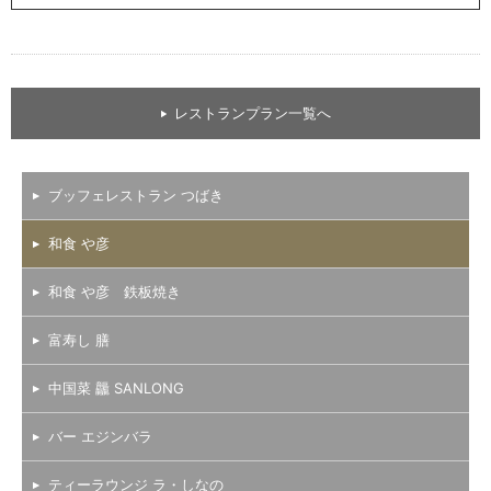
レストランプラン一覧へ
ブッフェレストラン つばき
和食 や彦
和食 や彦 鉄板焼き
富寿し 膳
中国菜 龘 SANLONG
バー エジンバラ
ティーラウンジ ラ・しなの