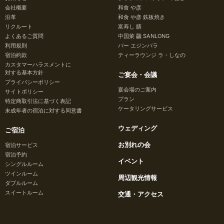
会社概要
和食 や彦
沿革
和食 や彦 鉄板焼き
リクルート
富寿し 膳
よくあるご質問
中国菜 龘 SANLONG
利用規則
バー エジンバラ
宿泊約款
ティーラウンジ ラ・しなの
カスタマーハラスメントに
対する基本方針
ご宴会・会議
プライバシーポリシー
宴会場のご案内
サイトポリシー
プラン
特定商取引法に基づく表記
ケータリングサービス
未成年者の宿泊に対する同意書
ウェディング
ご宿泊
お別れの会
宿泊サービス
宿泊予約
イベント
シングルルーム
ツインルーム
周辺観光情報
ダブルルーム
スイートルーム
交通・アクセス