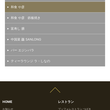
和食 や彦
和食 や彦 鉄板焼き
富寿し 膳
中国菜 龘 SANLONG
バー エジンバラ
ティーラウンジ ラ・しなの
HOME
レストラン
お知らせ
ブッフェレストラン つばき