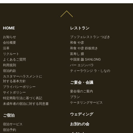
HOME
レストラン
お知らせ
ブッフェレストラン つばき
会社概要
和食 や彦
沿革
和食 や彦 鉄板焼き
リクルート
富寿し 膳
よくあるご質問
中国菜 龘 SANLONG
利用規則
バー エジンバラ
宿泊約款
ティーラウンジ ラ・しなの
カスタマーハラスメントに
対する基本方針
ご宴会・会議
プライバシーポリシー
宴会場のご案内
サイトポリシー
プラン
特定商取引法に基づく表記
ケータリングサービス
未成年者の宿泊に対する同意書
ウェディング
ご宿泊
お別れの会
宿泊サービス
宿泊予約