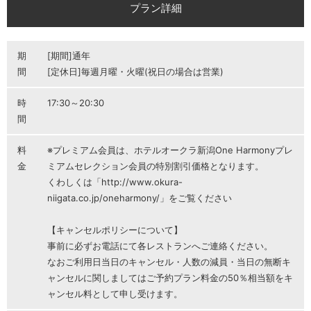
プラン詳細
期
[期間]通年
間
[定休日]毎週月曜・火曜(祝日の場合は営業)
時
17:30～20:30
間
料
※プレミアム会員は、ホテルオークラ新潟One Harmonyプレ
金
ミアムセレクション会員の特別割引価格となります。
くわしくは「http://www.okura-
niigata.co.jp/oneharmony/」をご覧ください
【キャンセルポリシーについて】
事前に必ずお電話にて各レストランへご連絡ください。
なおご利用日当日のキャンセル・人数の減員・当日の無断キ
ャンセルに関しましてはご予約プラン料金の50％相当額をキ
ャンセル料として申し受けます。