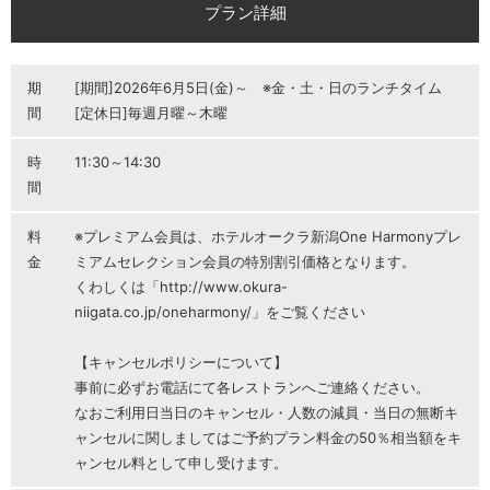
プラン詳細
期
[期間]2026年6月5日(金)～ ※金・土・日のランチタイム
間
[定休日]毎週月曜～木曜
時
11:30～14:30
間
料
※プレミアム会員は、ホテルオークラ新潟One Harmonyプレ
金
ミアムセレクション会員の特別割引価格となります。
くわしくは「http://www.okura-
niigata.co.jp/oneharmony/」をご覧ください
【キャンセルポリシーについて】
事前に必ずお電話にて各レストランへご連絡ください。
なおご利用日当日のキャンセル・人数の減員・当日の無断キ
ャンセルに関しましてはご予約プラン料金の50％相当額をキ
ャンセル料として申し受けます。