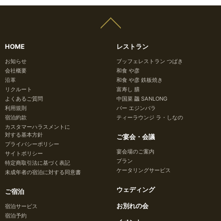
HOME
レストラン
お知らせ
ブッフェレストラン つばき
会社概要
和食 や彦
沿革
和食 や彦 鉄板焼き
リクルート
富寿し 膳
よくあるご質問
中国菜 龘 SANLONG
利用規則
バー エジンバラ
宿泊約款
ティーラウンジ ラ・しなの
カスタマーハラスメントに
対する基本方針
ご宴会・会議
プライバシーポリシー
宴会場のご案内
サイトポリシー
プラン
特定商取引法に基づく表記
ケータリングサービス
未成年者の宿泊に対する同意書
ウェディング
ご宿泊
お別れの会
宿泊サービス
宿泊予約