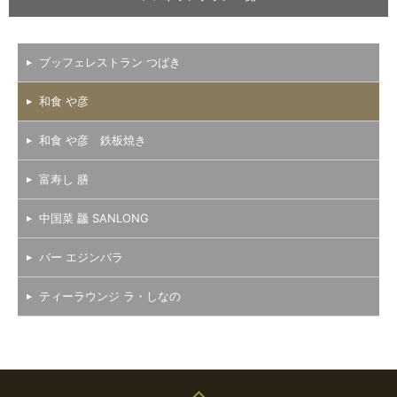
ブッフェレストラン つばき
和食 や彦
和食 や彦 鉄板焼き
富寿し 膳
中国菜 龘 SANLONG
バー エジンバラ
ティーラウンジ ラ・しなの