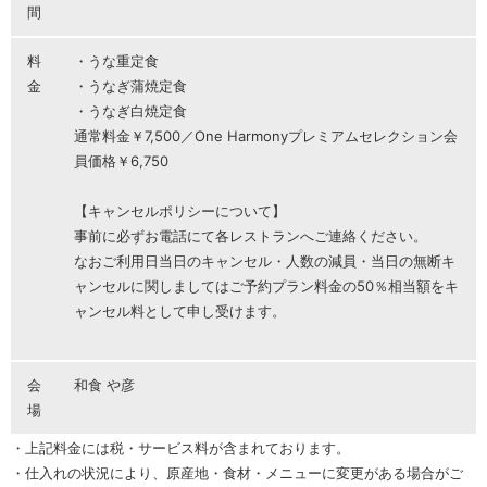
間
料
・うな重定食
金
・うなぎ蒲焼定食
・うなぎ白焼定食
通常料金￥7,500／One Harmonyプレミアムセレクション会
員価格￥6,750
【キャンセルポリシーについて】
事前に必ずお電話にて各レストランへご連絡ください。
なおご利用日当日のキャンセル・人数の減員・当日の無断キ
ャンセルに関しましてはご予約プラン料金の50％相当額をキ
ャンセル料として申し受けます。
会
和食 や彦
場
・上記料金には税・サービス料が含まれております。
・仕入れの状況により、原産地・食材・メニューに変更がある場合がご