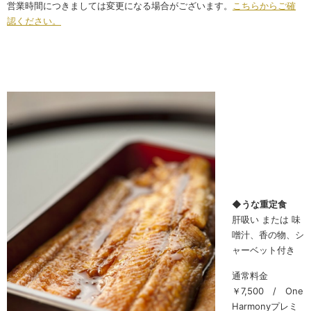
営業時間につきましては変更になる場合がございます。
こちらからご確
認ください。
◆うな重定食
肝吸い または 味
噌汁、香の物、シ
ャーベット付き
通常料金
￥7,500 / One
Harmonyプレミ