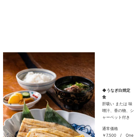
◆うなぎ白焼定
食
肝吸い または 味
噌汁、香の物、シ
ャーベット付き
通常価格
￥7,500 / One