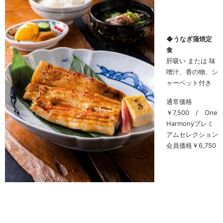
◆うなぎ蒲焼定
食
肝吸い または 味
噌汁、香の物、シ
ャーベット付き
通常価格
￥7,500 / One
Harmonyプレミ
アムセレクション
会員価格￥6,750