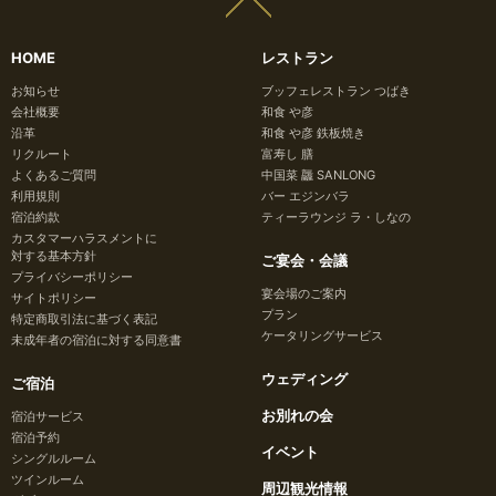
HOME
レストラン
お知らせ
ブッフェレストラン つばき
会社概要
和食 や彦
沿革
和食 や彦 鉄板焼き
リクルート
富寿し 膳
よくあるご質問
中国菜 龘 SANLONG
利用規則
バー エジンバラ
宿泊約款
ティーラウンジ ラ・しなの
カスタマーハラスメントに
対する基本方針
ご宴会・会議
プライバシーポリシー
宴会場のご案内
サイトポリシー
プラン
特定商取引法に基づく表記
ケータリングサービス
未成年者の宿泊に対する同意書
ウェディング
ご宿泊
お別れの会
宿泊サービス
宿泊予約
イベント
シングルルーム
ツインルーム
周辺観光情報