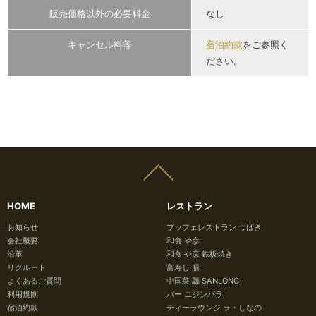
販売価格以外の必要料金
なし
キャンセル料等
宿泊約款
をご参照く
ださい。
HOME
レストラン
お知らせ
ブッフェレストラン つばき
会社概要
和食 や彦
沿革
和食 や彦 鉄板焼き
リクルート
富寿し 膳
よくあるご質問
中国菜 龘 SANLONG
利用規則
バー エジンバラ
宿泊約款
ティーラウンジ ラ・しなの