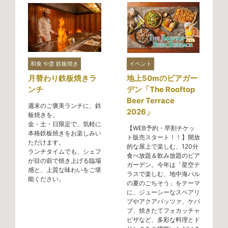
和食 や彦 鉄板焼き
イベント
月替わり鉄板焼きラ
地上50mのビアガー
ンチ
デン「The Rooftop
Beer Terrace
週末のご褒美ランチに、鉄
2026」
板焼きを。
金・土・日限定で、気軽に
【WEB予約・早割チケッ
本格鉄板焼きをお楽しみい
ト販売スタート！！】開放
ただけます。
的な屋上で楽しむ、120分
ランチタイムでも、シェフ
食べ放題＆飲み放題のビア
が目の前で焼き上げる臨場
ガーデン。今年は「星空テ
感と、上質な味わいをご堪
ラスで楽しむ、地中海バル
能ください。
の夏のごちそう」をテーマ
に、ジューシーなスペアリ
ブやアクアパッツァ、ケバ
ブ、焼きたてフォカッチャ
ピザなど、多彩な料理とド