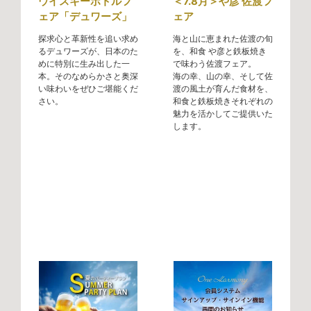
ウイスキーボトルフ
＜7.8月＞や彦 佐渡フ
ェア「デュワーズ」
ェア
探求心と革新性を追い求め
海と山に恵まれた佐渡の旬
るデュワーズが、日本のた
を、和食 や彦と鉄板焼き
めに特別に生み出した一
で味わう佐渡フェア。
本。そのなめらかさと奥深
海の幸、山の幸、そして佐
い味わいをぜひご堪能くだ
渡の風土が育んだ食材を、
さい。
和食と鉄板焼きそれぞれの
魅力を活かしてご提供いた
します。