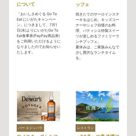
について
ッフェ
「おいしさめぐる Go To
焼きたてのサーロインステ
Eat にいがたキャンペー
ーキをはじめ、キッズコー
ン」につきまして、7月1
ナーやシェフ自慢のお料
日(水)よりにいがたGo To
理、パティシエ特製スイー
Eat食事券(PayPay商品券)
ツが楽しめるファミリーラ
をご利用いただけるように
ンチブッフェ。
なりましたのでお知らせい
夏休みは、ご家族みんなで
たします。
少し贅沢なランチタイム
を。
バー エジンバラ
レストラン