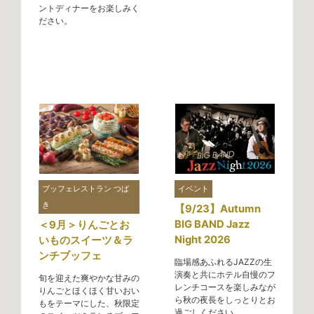
ントディナーをお楽しみく
ださい。
ブッフェレストラン つば
イベント
き
【9/23】Autumn
BIG BAND Jazz
＜9月＞りんごとお
Night 2026
いものスイーツ＆ラ
ンチブッフェ
臨場感あふれるJAZZの生
演奏と共にホテル自慢のフ
旬を迎えた爽やかな甘みの
レンチコースを楽しみなが
りんごとほくほく甘いおい
ら秋の夜長をしっとりとお
もをテーマにした、秋限定
過ごしください。