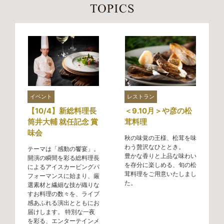
イベント
レストラン
【10/4】新総料理長
＜9.10月＞や彦の松
筒井大輔 就任記念 賞
茸料理
味会
秋の味覚の王様、松茸を味
わう贅沢なひととき。
テーマは「感動の饗宴」。
豊かな香りと上品な味わい
開演の瞬間を彩る総料理長
を存分に楽しめる、旬の松
によるアイスカービングパ
茸料理をご用意いたしまし
フォーマンスに始まり、厳
た。
選素材と繊細な技が織りな
すお料理の数々を、ライブ
感あふれる演出とともにお
届けします。 特別な一夜
を彩る、エンターテインメ