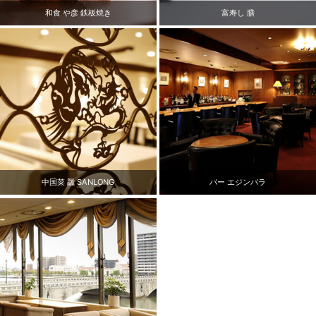
和食 や彦 鉄板焼き
富寿し 膳
バー エジンバラ
中国菜 龘 SANLONG