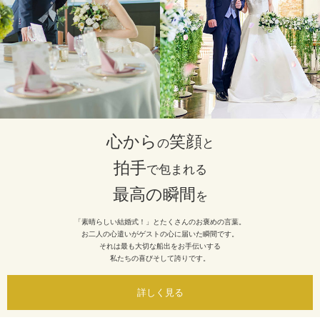
心から
笑顔
の
と
拍手
で包まれる
最高の瞬間
を
「素晴らしい結婚式！」とたくさんのお褒めの言葉。
お二人の心遣いがゲストの心に届いた瞬間です。
それは最も大切な船出をお手伝いする
私たちの喜びそして誇りです。
詳しく見る