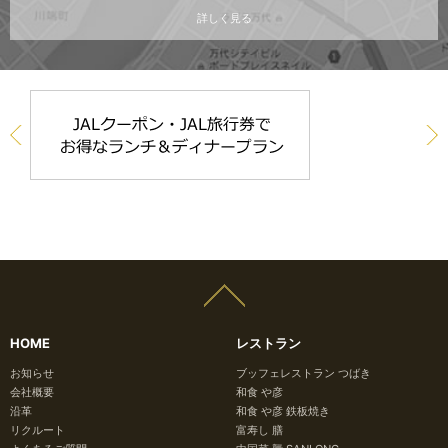
詳しく見る
HOME
レストラン
お知らせ
ブッフェレストラン つばき
会社概要
和食 や彦
沿革
和食 や彦 鉄板焼き
リクルート
富寿し 膳